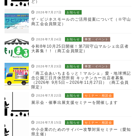
ど）
2026年7月27日
お知らせ
ザ・ビジネスモールのご活用提案について（※守山
商工会会員限定）
2026年7月24日
お知らせ
事業・イベント
令和8年10月25日開催！第7回守山マルシェ出店者
大募集！！（商工会員限定）
2026年7月23日
お知らせ
事業・イベント
「商工会あいちまるッと！マルシェ」愛・地球博記
念公園三日月休憩所前 キッチンカー出店者募集
（2026年 9月5日～2026年11月27日）（商工会員
限定）
2026年7月22日
お知らせ
セミナー・相談会
展示会・催事出展支援セミナーを開催します
2026年7月15日
お知らせ
セミナー・相談会
中小企業のためのサイバー攻撃対策セミナー（愛知
県主催）