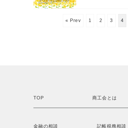
« Prev
1
2
3
4
TOP
商工会とは
金融の相談
記帳税務相談