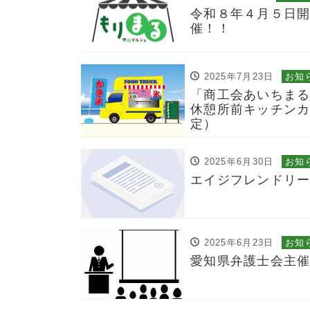
令和８年４月５日
催！！
2025年7月23日
お知
「商工会あいちま
休憩所前キッチンカ
定）
2025年6月30日
お知
エイジフレンドリ
2025年6月23日
お知
愛知県弁護士会主