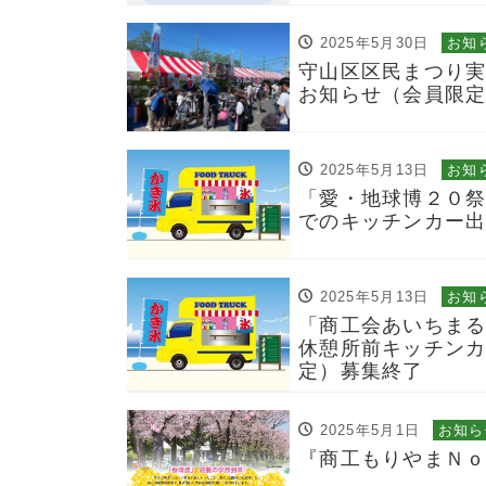
2025年5月30日
お知
守山区区民まつり
お知らせ（会員限
2025年5月13日
お知
「愛・地球博２０
でのキッチンカー
2025年5月13日
お知
「商工会あいちま
休憩所前キッチンカ
定）募集終了
2025年5月1日
お知ら
『商工もりやまＮｏ