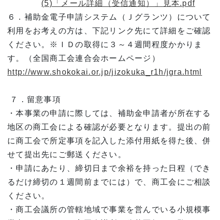
(5)「メール詳細（受信通知）」見本.pdf
６．補助金電子申請システム（Ｊグランツ）について
利用をお考えの方は、下記リンク先にて詳細をご確認
ください。※ＩＤの取得に３～４週間程度かかりま
す。（全国商工会連合会ホームページ）
http://www.shokokai.or.jp/jizokuka_r1h/jgra.html
７．留意事項
・本事業の申請に際しては、補助金申請者が所在する
地区の商工会による確認が必要となります。提出の前
に商工会で所定事項を記入した添付用紙を得た後、併
せて提出先にご郵送ください。
・申請にあたり、締切日まで余裕を持った日程（でき
るだけ締切の１週間前までには）で、商工会にご相談
ください。
・商工会議所の管轄地域で事業を営んでいる小規模事