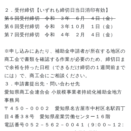
２．受付締切【いずれも締切日当日消印有効】
第５回受付締切 令和 ３年 ６月 ４日（金）
第６回受付締切 令和 ３年１０月 １日（金）
第７回受付締切 令和 ４年 ２月 ４日（金）
※申し込みにあたり、補助金申請者が所在する地区の
商工会で書類を確認する作業が必要のため、締切日ま
で余裕を持った日程（できるだけ締切の１週間前まで
には）で、商工会にご相談ください。
３．申請書提出先・問い合わせ先
愛知県商工会連合会 小規模事業者持続化補助金地方
事務局
〒４５０－０００２ 愛知県名古屋市中村区名駅四丁
目４番３８号 愛知県産業労働センター１６階
電話番号０５２－５６２－００４１（９:００～１２: