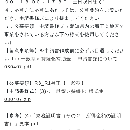
００・１３:００～１７:３０ 土日祝日除く）
４．応募方法応募にあたっては、公募要領をご覧いた
だき、申請書様式により提出してください。
５．公募要領・申請書様式（愛知県内の商工会地区で
事業をされている方は以下の様式を使用してくださ
い）
【留意事項等】※申請書作成前に必ずお目通しくださ
い
(1)＜一般型＞持続化補助金 ・申請書類について
030407.pdf
【公募要領】
R3_R1補正【一般型】
【申請書様式】
(3)＜一般型＞持続化･様式集
030407.zip
【参考】
(4)「納税証明書（その２：所得金額の証明
書）」見本.pdf