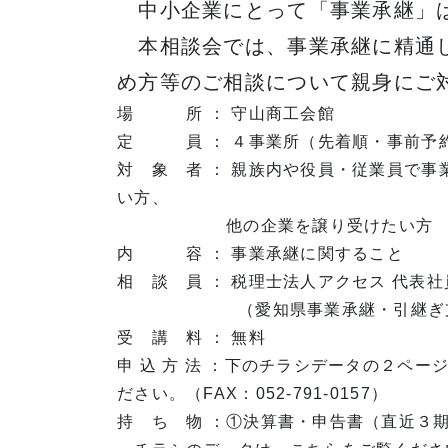
中小企業にとって「事業承継」
本相談会では、事業承継に精通し
め方等のご相談について親身にご
場 所 ： 守山商工会館
定 員 ： ４事業所（先着順・事前予
対 象 者 ： 親族内や役員・従業員で
い方、
他の企業を譲り受けたい方
内 容 ： 事業承継に関すること
相 談 員 ： 税理士法人アクセス 代表社
（愛知県事業承継・引継ぎ支援
受 講 料 ： 無料
申 込 方 法 ：下のチラシデータの２ペ
ださい。（FAX：052-791-0157）
持 ち 物 ：①決算書・申告書（直近３