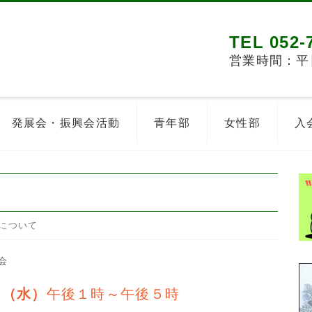
TEL 052-
営業時間：平日8
発展会・振興会活動
青年部
女性部
入
について
会
日（水）
午後１時～午後５時