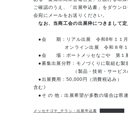
ご確認のうえ、「出展申込書」をダウンロ
会宛にメールを
なお、当商工会の出展枠につきまして定
●会 期：リアル出展 令和8年１１月
オンライン出展 令和８年１０月
●会 場：ポートメッセなごや 第１展
●募集出展分野：モノづくりに取組む製
（製品・技術・サービスの機能
●出展費用：50,000円（消費税込み）
含む》
●そ の 他：出展希望が多数の場合は県
メッセナゴヤ_チラシ・出展申込書
ダウンロード