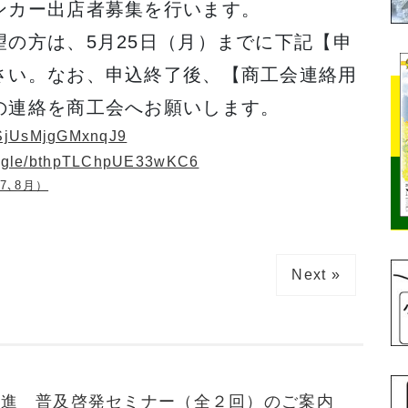
ンカー出店者募集を行います。
の方は、5月25日（月）までに下記【申
さい。なお、申込終了後、【商工会連絡用
の連絡を商工会へお願いします。
HZSjUsMjgGMxnqJ9
ms.gle/bthpTLChpUE33wKC6
7､8月）
Next »
促進 普及啓発セミナー（全２回）のご案内